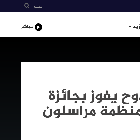
بحث
زيد
مباشر
وح يفوز بجائزة
منظمة مراسلون