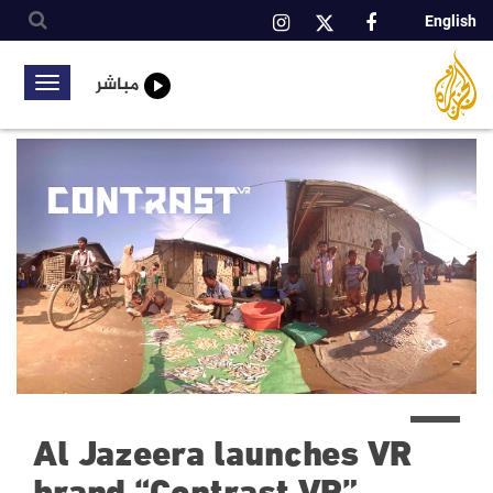
English
شبكة
بكة
الجزيرة
المية
مباشر
Toggle
الإعلامية
igation
تجاوز
إلى
المحتوى
الرئيسي
Al Jazeera launches VR