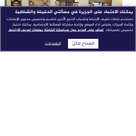
يمكنك الاعتماد على الجزيرة في مسألتي الحقيقة والشفافية
نستخدم ملفات تعريف الارتباط وتقنيات التتبع الأخرى لتقديم وتخصيص محتوى الإعلانات،
وإتاحة الميزات، وقياس أداء الموقع، وإتاحة مشاركة الوسائط الاجتماعية. يمكنك اختيار
تخصيص تفضيلاتك.
تعرّف على المزيد حول سياستنا الخاصّة بملفات تعريف الارتباط.
السماح للكلّ
التفضيلات
شبكة الجزيرة الإعلامية تطلق "النواة": نموذج إخباري مدمج
بالذكاء الاصطناعي من جوجل كلاود