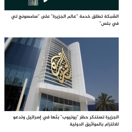
الشبكة تطلق خدمة "عالم الجزيرة" على "سامسونج تي
في بلس"
الجزيرة تستنكر حظر "يوتيوب" بثها في إسرائيل وتدعو
للالتزام بالمواثيق الدولية