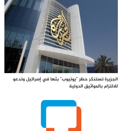
الجزيرة تستنكر حظر "يوتيوب" بثها في إسرائيل وتدعو
للالتزام بالمواثيق الدولية