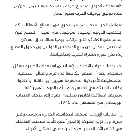
الاستهداف الفردي؛ وتصبح حملة متعمدة لترهيب من يجرؤون
على توثيق يوميات الحرب وصور الدمار
.
وتواصل الجزيرة نقل صورة ما يجري في القطاع، لأنها الشبكة
الإعلامية الدولية الوحيدة الموجودة في الميدان، لتصبح عين
العالم على الفظائع التي ترتكب يوميا هناك بحق السكان
المدنيين. بعد أن أدى منع الصحفيين الدوليين من دخول القطاع
إلى نقل صورة مجتزأة للحرب وتداعياتها
.
لقد واصلت قوات الاحتلال الإسرائيلي استهداف الجزيرة بشكل
منهجي. بعد أن قصفوا مكاتبها في غزة، واغتالوا الصحفية
الفلسطينية الأمريكية المخضرمة شيرين أبو عاقلة، وأغلقوا
مكاتب الشبكة في القدس ورام الله بالقوة، بتهم زائفة،
وبذريعة انتهاكها لقانون تنظيمي يعود إلى مرحلة الانتداب
البريطاني في فلسطين عام 1945
.
إن اتهامات الإرهاب الملفقة لصحافيي الجزيرة مرفوضة وغير
مبررة. ولن تزيد الشبكة إلا إصراراً على تأدية مهمتها المتمثلة
في كشف الأثر المدمر لهذه الحرب على السكان الأبرياء.