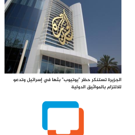
الجزيرة تستنكر حظر "يوتيوب" بثها في إسرائيل وتدعو
للالتزام بالمواثيق الدولية