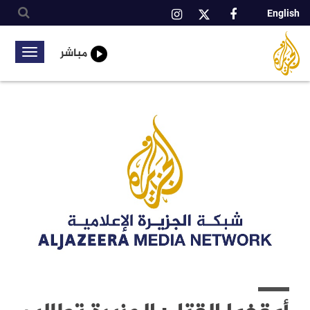
English
شبكة
بكة
الجزيرة
المية
مباشر
Toggle
الإعلامية
igation
تجاوز
إلى
المحتوى
الرئيسي