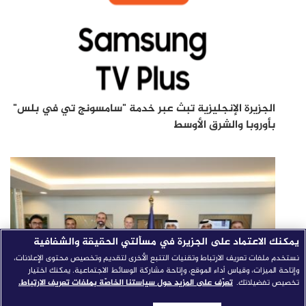
الجزيرة الإنجليزية تبث عبر خدمة "سامسونج تي في بلس"
بأوروبا والشرق الأوسط
يمكنك الاعتماد على الجزيرة في مسألتي الحقيقة والشفافية
نستخدم ملفات تعريف الارتباط وتقنيات التتبع الأخرى لتقديم وتخصيص محتوى الإعلانات،
وإتاحة الميزات، وقياس أداء الموقع، وإتاحة مشاركة الوسائط الاجتماعية. يمكنك اختيار
تخصيص تفضيلاتك.
تعرّف على المزيد حول سياستنا الخاصّة بملفات تعريف الارتباط.