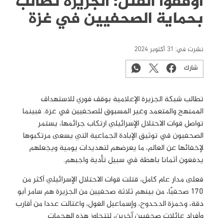
أوقفوا القتل: الجزيرة تطالب
بحماية الصحفيين في غزة
نشرت في:
31 أكتوبر 2024
شارك
تطالب شبكة الجزيرة الإعلامية بوقف فوري للاستهداف
الممنهج والمتعمد وغير المسبوق للصحفيين في غزة. فبينما
تواصل قوات الاحتلال الإسرائيلي ارتكاب جرائمها، يستمر
الصحفيون في توثيق الإبادة الجماعية التي يسعى مرتكبوها
لإخفائها عن العالم، ما يعرضهم لتهديدات يومية ويجعلهم
يدفعون أثمانا باهظة في سبيل تأدية واجبهم
.
فعلى مدار عام كامل، قتلت قوات الاحتلال الإسرائيلي أكثر من
170 صحفيًا، من بينهم ثلاثة صحفيين من الجزيرة هم سامر أبو
دقة، وحمزة الدحدوح، وإسماعيل الغول، واغتالت عددا من أقارب
وأفراد عائلات صحفيين آخرين، لتتجاوز هذه الهجمات