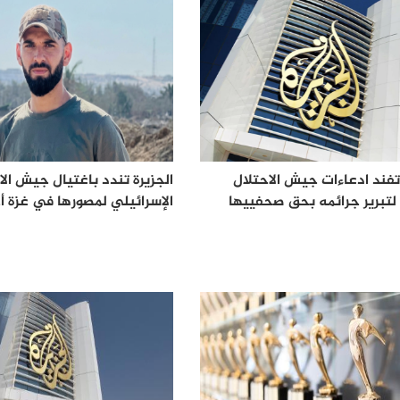
 تفند ادعاءات جيش الاحتلال
الجزيرة تندد باغتيال جيش الا
 لتبرير جرائمه بحق صحفييها
الإسرائيلي لمصورها في غزة 