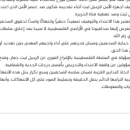
يف أجهزة الأمن للزميل ليث أثناء تقديمه شكوى ضد عنصر الأمن الذي اع
يث وضد تغطية قناة الجزيرة.
تعتبر هذا الاعتداء والتوقيف تصعيدًا خطيرًا وانتهاكًا واضحًا لحقوق الص
عرض إليها صحافيونا في الأراضي الفلسطينية لا سيما بعد إغلاق سلطات ال
رام الله.
ماية الصحفيين وضمان قدرتهم على أداء واجبهم المهني دون تهديد أو 
 هذا الحق.
مسؤولة في السلطة الفلسطينية بالإفراج الفوري عن الزميل ليث جعار، و
سؤولين عن واقعة الاعتداء والتحريض بأقصى درجات الجدية والشفافية.
خاذ التدابير اللازمة لضمان سلامة الصحفيين ومنع تكرار مثل هذه الانتها
ية التزامها الدائم بنقل الحقيقة وتسليط الضوء على كل الانتهاكات، وأنها
يات والضغوطات.