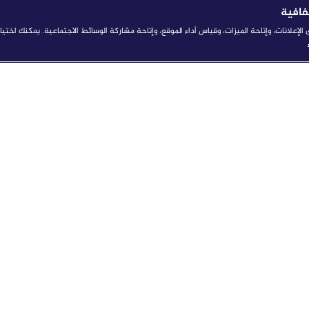
فافية
إعلانات، وإتاحة الميزات، وقياس أداء الموقع، وإتاحة مشاركة الوسائط الاجتماعية. يمكنك اخت
 وغوغل تبحثان إطلاق تحالف
الجزيرة تتوج بجائزة "شبكة ال
ستراتيجي
مهرجان كان للإعلام والتلفزيو