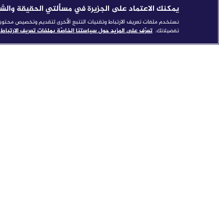
يمكنك الاعتماد على الجزيرة في مسألتي الحقيقة والش
نستخدم ملفات تعريف الارتباط وتقنيات التتبع الأخرى لتقديم وتخصيص محتوى ال
تفضيلاتك.
تعرّف على المزيد حول سياستنا الخاصّة بملفات تعريف الارتباط.
شبكة الجزيرة الإعلامية تحصد العديد من
الجزيرة
الجوائز أبرزها أول إيمي للقناة الإخبارية
تقني إ