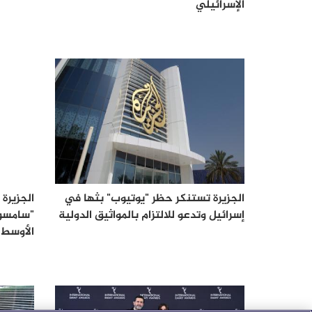
الإسرائيلي
الجزيرة تستنكر حظر "يوتيوب" بثها في
الجزيرة 
إسرائيل وتدعو للالتزام بالمواثيق الدولية
"سامسون
الأوسط