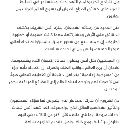
ولن تتراجع الجزيرة أمام التهديدات، وستستمر في تسليط
الضوء على حقائق الصراع، لضمان أن يسمع العالم أصوات من
يعانون.
مثل العديد من زملائه الشجعان، يلتزم أنس الشريف بكشف
الحقائق على الأرض ومشاركتها، مهما كانت صعوبة أو خطورة
الظروف. إن عمله ينبع من شعور عميق بالمسؤولية تجاه أهالي
غزة والحقيقة، وليس من أي أجندة سياسية.
إن الصحفيين مثل أنس ينقلون معاناة الإنسان التي يشهدونها،
لضمان أن يرى العالم عواقب العنف والصراع. إن الادعاء بأنه جزء
من “مسرحية إعلامية” يتجاهل حقيقة أن تغطيته تعطي صوتًا
لمن لا صوت لهم وتوجه انتباه العالم إلى الفظائع المرتكبة بحق
المدنيين.
من الضروري أن ندرك المخاطر التي يتعرض لها هؤلاء الصحفيون
والتأثير الشخصي الهائل الذي يواجهونه. لقد شهد أنس تبعات
أحداث مروعة، بما في ذلك مقتل أكثر من 100 مدني اليوم
بغارة إسرائيلية، ومع ذلك يواصل تقديم تقاريره بنزاهة