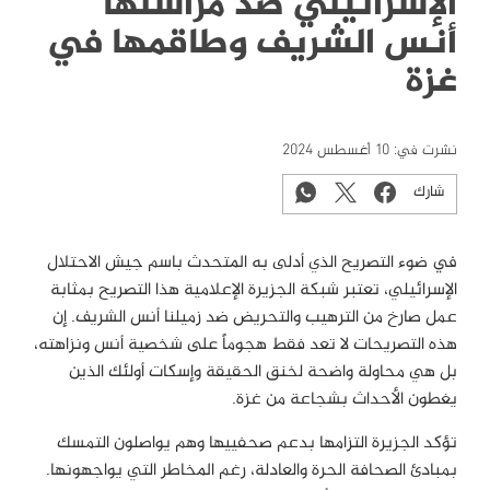
الإسرائيلي ضد مراسلها
أنس الشريف وطاقمها في
غزة
نشرت في:
10 أغسطس 2024
شارك
في ضوء التصريح الذي أدلى به المتحدث باسم جيش الاحتلال
الإسرائيلي، تعتبر شبكة الجزيرة الإعلامية هذا التصريح بمثابة
عمل صارخ من الترهيب والتحريض ضد زميلنا أنس الشريف. إن
هذه التصريحات لا تعد فقط هجوماً على شخصية أنس ونزاهته،
بل هي محاولة واضحة لخنق الحقيقة وإسكات أولئك الذين
يغطون الأحداث بشجاعة من غزة.
تؤكد الجزيرة التزامها بدعم صحفييها وهم يواصلون التمسك
بمبادئ الصحافة الحرة والعادلة، رغم المخاطر التي يواجهونها.