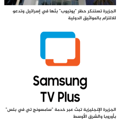
الجزيرة تستنكر حظر "يوتيوب" بثها في إسرائيل وتدعو
للالتزام بالمواثيق الدولية
الجزيرة الإنجليزية تبث عبر خدمة "سامسونج تي في بلس"
بأوروبا والشرق الأوسط