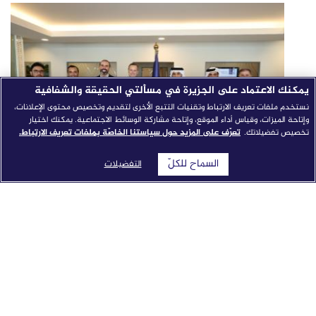
يمكنك الاعتماد على الجزيرة في مسألتي الحقيقة والشفافية
نستخدم ملفات تعريف الارتباط وتقنيات التتبع الأخرى لتقديم وتخصيص محتوى الإعلانات،
وإتاحة الميزات، وقياس أداء الموقع، وإتاحة مشاركة الوسائط الاجتماعية. يمكنك اختيار
تخصيص تفضيلاتك.
تعرّف على المزيد حول سياستنا الخاصّة بملفات تعريف الارتباط.
السماح للكلّ
التفضيلات
شبكة الجزيرة الإعلامية تطلق "النواة": نموذج إخباري مدمج
بالذكاء الاصطناعي من جوجل كلاود