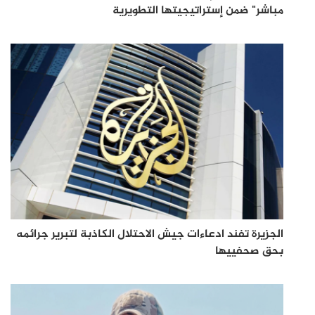
مباشر" ضمن إستراتيجيتها التطويرية
الجزيرة تفند ادعاءات جيش الاحتلال الكاذبة لتبرير جرائمه
بحق صحفييها