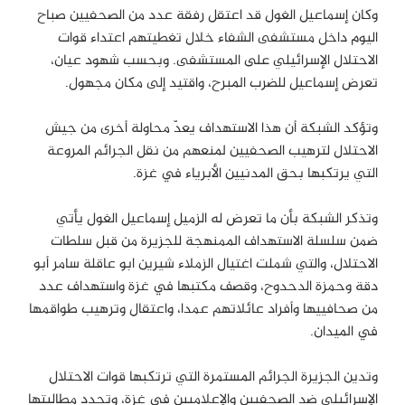
وكان إسماعيل الغول قد اعتقل رفقة عدد من الصحفيين صباح
اليوم داخل مستشفى الشفاء خلال تغطيتهم اعتداء قوات
الاحتلال الإسرائيلي على المستشفى. وبحسب شهود عيان،
تعرض إسماعيل للضرب المبرح، واقتيد إلى مكان مجهول.
وتؤكد الشبكة أن هذا الاستهداف يعدّ محاولة أخرى من جيش
الاحتلال لترهيب الصحفيين لمنعهم من نقل الجرائم المروعة
التي يرتكبها بحق المدنيين الأبرياء في غزة.
وتذكر الشبكة بأن ما تعرض له الزميل إسماعيل الغول يأتي
ضمن سلسلة الاستهداف الممنهجة للجزيرة من قبل سلطات
الاحتلال، والتي شملت اغتيال الزملاء شيرين ابو عاقلة سامر أبو
دقة وحمزة الدحدوح، وقصف مكتبها في غزة واستهداف عدد
من صحافييها وأفراد عائلاتهم عمدا، واعتقال وترهيب طواقمها
في الميدان.
وتدين الجزيرة الجرائم المستمرة التي ترتكبها قوات الاحتلال
الإسرائيلي ضد الصحفيين والإعلاميين في غزة، وتجدد مطالبتها