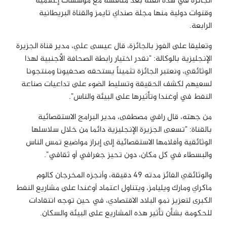
الجائزة في هذه الفئة بعد منافسة مع مؤسسات إعلامية
وقنوات دولية منها مجلة صنداي تايمز والقناة البريطانية
الرابعة.
وتعليقا على الفوز بالجائزة، قال عيسى علي، مدير قناة الجزيرة
الإنجليزية بالوكالة: "نقدر اختيار رابطة الصحافة الأجنبية لهذا
الوثائقي، ونعتبر الجائزة تثميناً يستحقه صحفيونا ومنتجونا
لسعيهم لكشف الحقيقة وتسليط الضوء على تداعيات صناعة
النفط في أوغندا وتأثيرها على البيئة والناس".
من جهته، قال رافي مصطفى، مدير البرامج الاستقصائية
بالقناة: "تسعى الجزيرة الإنجليزية دائما من خلال سلاسلها
الوثائقية وأفلامها الاستقصائية إلى إبراز مواضيع تمس الناس
والبسطاء في كل مكان، دون تحيز جغرافي أو ثقافي".
والوثائقي الفائز مدته 49 دقيقة، وأنجزه المخرجان كالوم
ماكراي ومارك ويليامز، ويتناول اعتماد أوغندا على مشاريع النفط
الكبرى لتعزيز نمو البلاد الاقتصادي، في حين توجه انتقادات
للحكومة بشأن تأثير هذه المشاريع على البيئة والسكان.