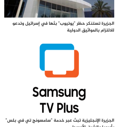
الجزيرة تستنكر حظر "يوتيوب" بثها في إسرائيل وتدعو
للالتزام بالمواثيق الدولية
الجزيرة الإنجليزية تبث عبر خدمة "سامسونج تي في بلس"