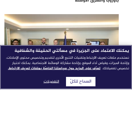
بأوروبا والشرق الأوسط
يمكنك الاعتماد على الجزيرة في مسألتي الحقيقة والشفافية
نستخدم ملفات تعريف الارتباط وتقنيات التتبع الأخرى لتقديم وتخصيص محتوى الإعلانات،
وإتاحة الميزات، وقياس أداء الموقع، وإتاحة مشاركة الوسائط الاجتماعية. يمكنك اختيار
تخصيص تفضيلاتك.
تعرّف على المزيد حول سياستنا الخاصّة بملفات تعريف الارتباط.
السماح للكلّ
التفضيلات
شبكة الجزيرة الإعلامية تطلق "النواة": نموذج إخباري مدمج
بالذكاء الاصطناعي من جوجل كلاود