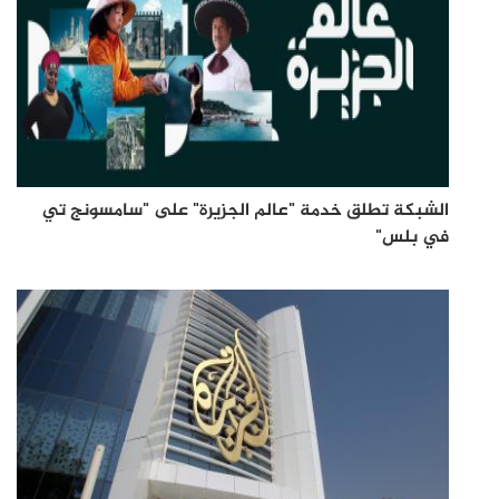
الشبكة تطلق خدمة "عالم الجزيرة" على "سامسونج تي
في بلس"