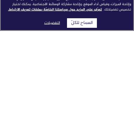
وإتاحة الميزات، وقياس أداء الموقع، وإتاحة مشاركة الوسائط الاجتماعية. يمكنك اختيار
تخصيص تفضيلاتك.
تعرّف على المزيد حول سياستنا الخاصّة بملفات تعريف الارتباط.
السماح للكلّ
التفضيلات
شبكة الجزيرة الإعلامية تطلق "النواة": نموذج إخباري مدمج
بالذكاء الاصطناعي من جوجل كلاود