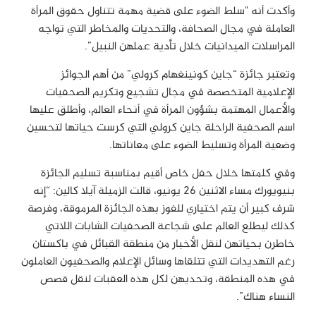
وأكدت أنه "سلط الضوء على قضية مهمة تتناول حقوق المرأة
العاملة في مجال الصحافة، والتحديات والمخاطر التي تواجه
المراسلات الميدانيات خلال تأدية عملهن النبيل”.
وتعتبر جائزة “جاين كونينغهام كرولي” من أهم الجوائز
الإعلامية المتخصصة في مجال تشجيع وتكريم الصحفيات
والأعمال المهتمة بشؤون المرأة في أنحاء العالم، وأطلق عليها
اسم الصحفية الراحلة جاين كرولي التي كرست حياتها لتحسين
وضعية المرأة وتسليط الضوء على معاناتها.
وفي كلمتها خلال حفل خاص أقيم بمناسبة تسليم الجائزة
بنيويورك مساء الاثنين 26 يونيو، قالت الزميلة آيلا كالين: “إنه
شرف كبير أن يتم اختياري للفوز بهذه الجائزة المرموقة، وفرصة
كذلك ليطلع العالم على شجاعة الصحفيات الشابات اللاتي
خاطرن بحياتهن لنقل الأخبار من منطقة القبائل في باكستان
رغم التهديدات التي تتلقاها وسائل الإعلام والصحفيون العاملون
في هذه المنطقة، وتحديهن لكل هذه العقبات لنقل قصص
النساء هناك”.