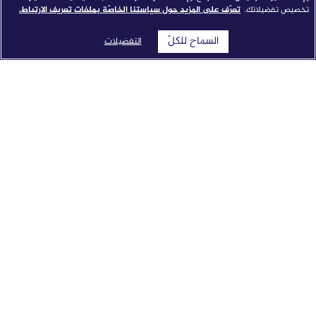
تخصيص تفضيلاتك.
تعرّف على المزيد حول سياستنا الخاصّة بملفات تعريف الارتباط.
السماح للكلّ
التفضيلات
شبكة الجزيرة الإعلامية تطلق "النواة": نموذج إخباري مدمج
بالذكاء الاصطناعي من جوجل كلاود
شبكة الجزيرة الإعلامية وسهيل سات توقعان مذكرة تفاهم