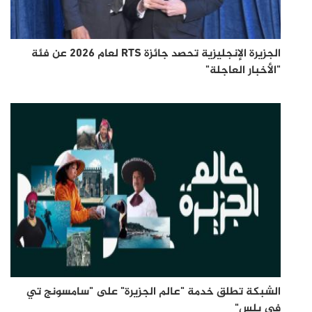
الجزيرة الإنجليزية تحصد جائزة RTS لعام 2026 عن فئة
"الأخبار العاجلة"
الشبكة تطلق خدمة "عالم الجزيرة" على "سامسونج تي
في بلس"