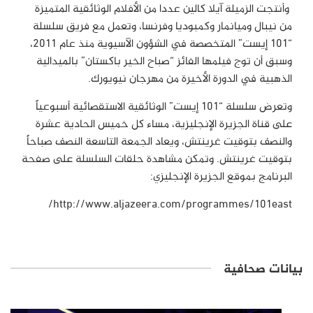
وأنتجت الزميلة آيلا كالين عددا من الأفلام الوثائقية المتميزة
من نيبال وميانمار وكمبوديا وفرنسا، وتعمل مع فريق سلسلة
“101 إيست” المتخصصة في الشؤون الآسيوية منذ عام 2011،
وسبق أن توج فيلمها الفائز “صباح الخير باكستان” بالميدالية
الذهبية في الدورة الأخيرة من مهرجان نيويورك.
وتعرض سلسلة “101 إيست” الوثائقية الاستقصائية أسبوعياً
على قناة الجزيرة الإنجليزية، مساء كل خميس الحادية عشرة
والنصف بتوقيت غرينتش، ويعاد الجمعة التاسعة النصف صباحاً
بتوقيت غرينتش. وتمكن مشاهدة حلقات السلسلة على صفحة
البرنامج بموقع الجزيرة الإنجليزي:
http://www.aljazeera.com/programmes/101east/
بيانات صحافية