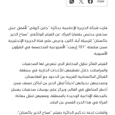
شارك
فازت شبكة الجزيرة الإعلامية بجائزة “جاين كرولي” لأفضل عمل
صحفي مختص بقضايا المرأة، عن الفيلم الوثائقي “صباح الخير
باكستان” للزميلة آيلا كالين، وعرض على قناة الجزيرة الإنجليزية
ضمن سلسلة “101 إيست” الأسبوعية المتخصصة في الشؤون
الآسيوية.
الفيلم الفائز تناول المخاطر التي تتعرض لها الصحفيات
والمراسلات خلال تغطيتهن للأحداث الجارية في منطقة
القبائل الباكستانية القريبة من الحدود مع أفغانستان،
وتضحيتهن بحياتهن أحياناً لنقل الخبر من أماكن تصنف ضمن
أخطر المناطق في العالم، ويركز على يوميات صحفيات يعملن
بالمحطة الإذاعية الوحيدة بالمنطقة، وسعيهن لنقل معاناة
المرأة في هذا الجزء القصي من البلاد.
وأشادت لجنة تحكيم الجائزة بفيلم “صباح الخير باكستان"،