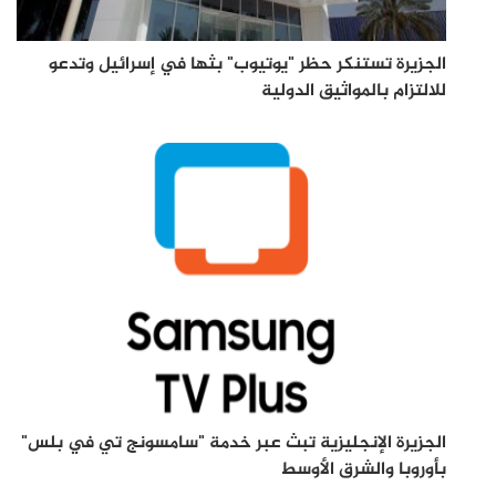
الجزيرة تستنكر حظر "يوتيوب" بثها في إسرائيل وتدعو
للالتزام بالمواثيق الدولية
الجزيرة الإنجليزية تبث عبر خدمة "سامسونج تي في بلس"
بأوروبا والشرق الأوسط