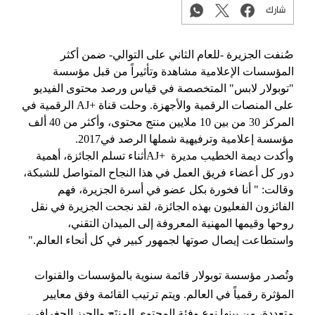
شارك
صُنفت الجزيرة -للعام الثاني على التوالي- ضمن أكثر
المؤسسات الإعلامية مشاهدة وتأثيراً من قبل مؤسسة
"توبولار لابس" المتخصصة في قياس ورصد محتوى الفيديو
على المنصات الرقمية والأجهزة. وحلت قناة
AJ+
الرقمية
في
المركز 30 من بين 10 ملايين منتج محتوى، وأكثر من 40 ألف
مؤسسة إعلامية وترفيهية شملها الرصد في2017.
وأكدت ديمة الخطيب مديرة
AJ+
أثناء تسلم الجائزة، أهمية
دور كل أعضاء فريق العمل في هذا النجاح المتواصل للشبكة،
وقالت: " أنا فخورة بكل عضو في أسرة الجزيرة، فهم
الفائزون الفعليون بهذه الجائزة، لقد نجحت الجزيرة في نقل
روحها وقيمها المهنية المعروفة إلى الميدان التقني،
واستطاعت إيصال صوتها لجمهور كبير في كل أنحاء العالم.
"
وتُصدر مؤسسة توبولار قائمة سنوية بالمؤسسات والقنوات
المؤثرة رقمياً في العالم. ويتم ترتيب القائمة وفق معايير
متعددة، من بينها نوع وفئة المحتوى المنتَج والحيز الجغرافي،