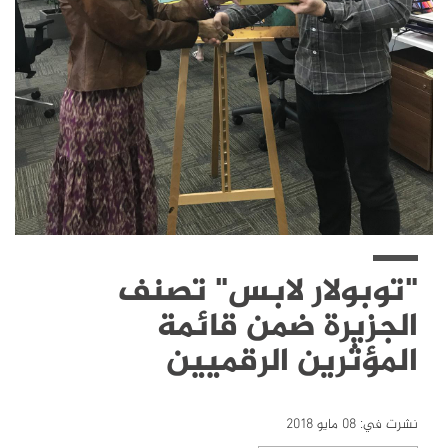
"توبولار لابس" تصنف
الجزيرة ضمن قائمة
المؤثرين الرقميين
نشرت في:
08 مايو 2018