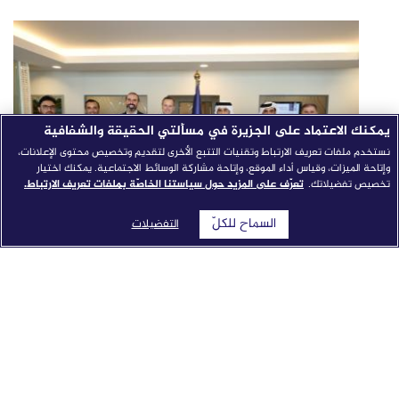
يمكنك الاعتماد على الجزيرة في مسألتي الحقيقة والشفافية
نستخدم ملفات تعريف الارتباط وتقنيات التتبع الأخرى لتقديم وتخصيص محتوى الإعلانات،
وإتاحة الميزات، وقياس أداء الموقع، وإتاحة مشاركة الوسائط الاجتماعية. يمكنك اختيار
تخصيص تفضيلاتك.
تعرّف على المزيد حول سياستنا الخاصّة بملفات تعريف الارتباط.
السماح للكلّ
التفضيلات
شبكة الجزيرة الإعلامية تطلق "النواة": نموذج إخباري مدمج
بالذكاء الاصطناعي من جوجل كلاود