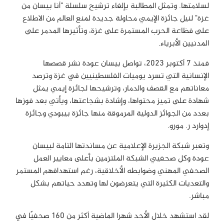
لسلامتها. وتمثل المطالبة بإلغاء ترشيح سلسلة "أنا بيسان من
غزة" لنيل جائزة الإيمي محاولة جديدة لمنع العالم من الاطلاع
على فظاعة الحرب المستمرة على غزة، وتأثيرها المدمر على
المدنيين الأبرياء.
فمنذ 7 أكتوبر 2023، تواصل بيسان عودة نشر قصصها
الإنسانية التي تسرد يوميات الفلسطينيين في غزة وترصد
معاناتهم مع القصف والدمار، وترشيحها لجائزة إيمي يمثل
شهادة على تميز محتواها، وإشادة بشجاعتها، ويأتي بعد فوزها
بعدد من الجوائز الدولية المرموقة منها جائزة بيبودي وجائزة
إدوارد ر. مورو.
وتعبر شبكة الجزيرة الإعلامية عن مساندتها التامة لبيسان
عودة وكل صحفيي الشبكة الملتزمين بأعلى معايير العمل
الصحفي المهني وضوابطه الأخلاقية، رغم استهدافهم المستمر
والتعديات الكثيرة التي يتعرضون لها وتهدد حياتهم بشكل
مباشر.
لقد استشهد خلال الأحد شهرا الماضية أكثر من 160 صحفيًا في