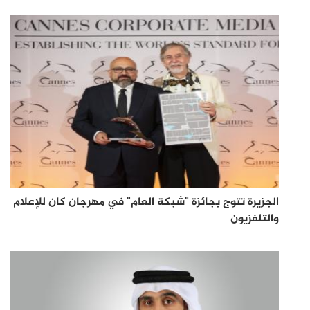
الجزيرة تتوج بجائزة "شبكة العام" في مهرجان كان للإعلام
والتلفزيون