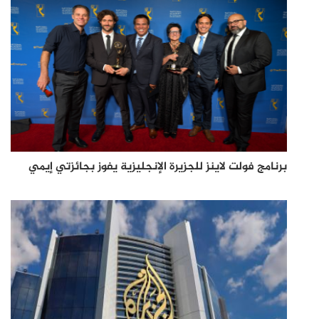
برنامج فولت لاينز للجزيرة الإنجليزية يفوز بجائزتي إيمي