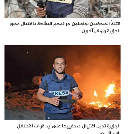
قتلةُ الصحفيين يواصلون جرائمهم البشعة باغتيال مصور
الجزيرة وزملاء آخرين
الجزيرة تدين اغتيال صحفييها على يد قوات الاحتلال
الإسرائيلي