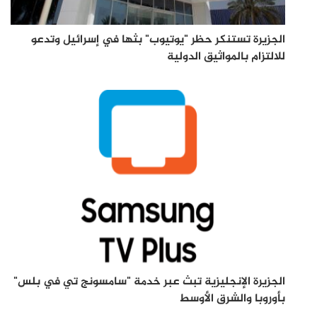
الجزيرة تستنكر حظر "يوتيوب" بثها في إسرائيل وتدعو
للالتزام بالمواثيق الدولية
الجزيرة الإنجليزية تبث عبر خدمة "سامسونج تي في بلس"
بأوروبا والشرق الأوسط