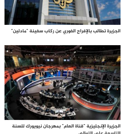
الجزيرة تطالب بالإفراج الفوري عن ركاب سفينة "مادلين"
الجزيرة الإنجليزية "قناة العام" بمهرجان نيويورك للسنة
التاسعة على التوالي