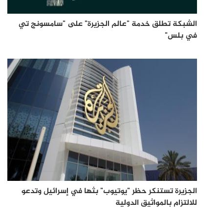
الشبكة تطلق خدمة "عالم الجزيرة" على "سامسونج تي
في بلس"
الجزيرة تستنكر حظر "يوتيوب" بثها في إسرائيل وتدعو
للالتزام بالمواثيق الدولية