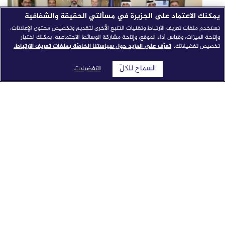
يمكنك الاعتماد على الجزيرة في مسألتي الحقيقة والشفافية
نستخدم ملفات تعريف الارتباط وتقنيات التتبع الأخرى لتقديم وتخصيص محتوى الإعلانات،
وإتاحة الميزات، وقياس أداء الموقع، وإتاحة مشاركة الوسائط الاجتماعية. يمكنك اختيار
تخصيص تفضيلاتك.
تعرّف على المزيد حول سياستنا الخاصّة بملفات تعريف الارتباط.
السماح للكلّ
التفضيلات
شبكة الجزيرة الإعلامية تطلق "النواة": نموذج إخباري مدمج
بالذكاء الاصطناعي من جوجل كلاود