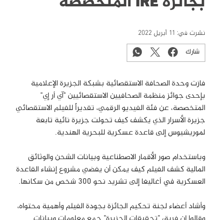
بجائزة IRE المتخصصة
نشرت في:
11 أبريل 2022
شارك
فازت وحدة الصحافة الاستقصائية بشبكة الجزيرة الإعلامية
بإحدى جوائز منظمة الصحافيين الاستقصائيين "آي أر إي"
المتخصصة، عن فئة الفيديو الرقمي، تقديراً للفيلم الاستقصائي
جزيرة الأسرار الذي يكشف كيف تحولت جزيرة نائية تابعة
لموريشيوس إلى قاعدة عسكرية للبحرية الهندية.
وباستخدام صور الأقمار الاصطناعية وبيانات الشحن والوثائق
المالية كشف الفيلم كيف يمكن أن يفضي مشروع إنشاء القاعدة
العسكرية في أغاليغا إلى تشريد نحو 300 شخص من سكانها.
وأشاد أعضاء لجنة تحكيم الجائزة بجودة الفيلم وأهمية محتواه،
وقالوا إن فريق "تحقيقات الجزيرة" جمع معلومات وبيانات