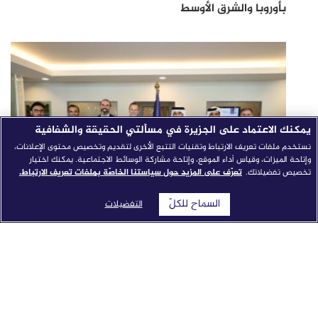
بأوروبا والشرق الأوسط
يمكنك الاعتماد على الجزيرة في مسألتي الحقيقة والشفافية
نستخدم ملفات تعريف الارتباط وتقنيات التتبع الأخرى لتقديم وتخصيص محتوى الإعلانات،
وإتاحة الميزات، وقياس أداء الموقع، وإتاحة مشاركة الوسائط الاجتماعية. يمكنك اختيار
تخصيص تفضيلاتك.
تعرّف على المزيد حول سياستنا الخاصّة بملفات تعريف الارتباط.
السماح للكلّ
التفضيلات
شبكة الجزيرة الإعلامية تطلق "النواة": نموذج إخباري مدمج
بالذكاء الاصطناعي من جوجل كلاود