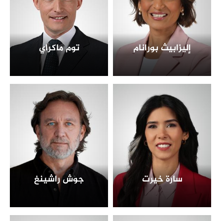
إليزابيث بورانام
توم ماكراي
سارة خيرت
جوش راشينغ