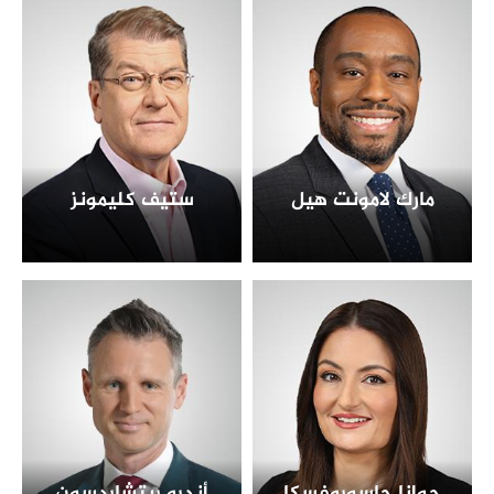
مارك لامونت هيل
ستيف كليمونز
جوانا جاسوروفسكا
أندرو ريتشاردسون