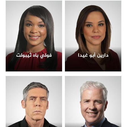
دارين أبو غيدا
فولي باه ثيبولت