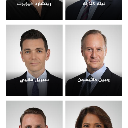
نيك كلارك
ريتشارد غيزبرت
روبين ماثيسون
سيريل فانيي