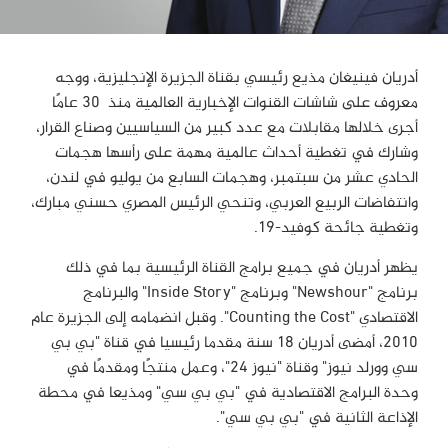
أدريان فينيغان مذيع رئيسي بقناة الجزيرة الإنجليزية، ووجه
معروف على شاشات القنوات الإخبارية العالمية منذ 30 عامًا
أجرى خلالها مقابلات مع عدد كبير من السياسيين وصناع القرار،
وشارك في تغطية أحداث عالمية مهمة على رأسها هجمات
الحادي عشر من سبتمبر، وهجمات السابع من يوليو في لندن،
وانتفاضات الربيع العربي، وتنحي الرئيس المصري حسني مبارك،
وتغطية جائحة كوفيد-19.
يظهر أدريان في جميع برامج القناة الرئيسية بما في ذلك
برنامج "Newshour" وبرنامج "Inside Story" والبرنامج
الاقتصادي "Counting the Cost". وقبل انضمامه إلى الجزيرة عام
2010، أمضى أدريان 18 سنة مقدما رئيسيا في قناة "بي بي
سي وورلد نيوز" وقناة "نيوز 24"، وعمل منتجًا ومقدمًا في
وحدة البرامج الاقتصادية في "بي بي سي" ومذيعا في محطة
الإذاعة الثانية في "بي بي سي".