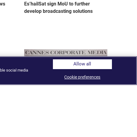
ews
Es’hailSat sign MoU to further
develop broadcasting solutions
Allow all
ble social media
Cookie preferences
Al Jazeera named TV Network of the
Year at the Cannes Corporate Media
and TV Awards