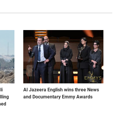
li
Al Jazeera English wins three News
lling
and Documentary Emmy Awards
med