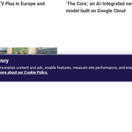
V Plus in Europe and
‘The Core,’ an AI-Integrated n
model built on Google Cloud
ency
ersonalize content and ads, enable features, measure site performance, and ena
ore about our Cookie Policy.
 and Google discuss
Myanmar: War with the Junta
a strategic technology