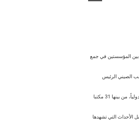
ة بين المؤسستين في جمع
نب الصيني الرئيس
وتصنف وكالة أنباء شينخوا ضمن أكبر المؤسسات الإعلامية في العالم حالياً، بأكثر من 170 مكتبا دولياً، من بينها 31 مكتبا
قل الأحداث التي تشهدها