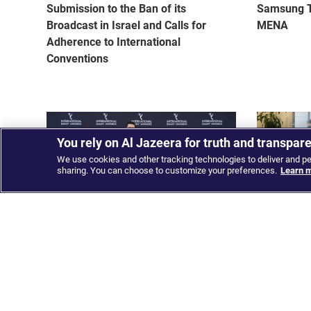
Submission to the Ban of its
Samsung T
Broadcast in Israel and Calls for
MENA
Adherence to International
Conventions
You rely on Al Jazeera for truth and transpar
We use cookies and other tracking technologies to deliver and p
sharing. You can choose to customize your preferences.
Learn m
Al Jazeera Media Network wins
Al Jazeera
multiple awards including its first
launching 
International Emmy for the Arabic
alliance
channel