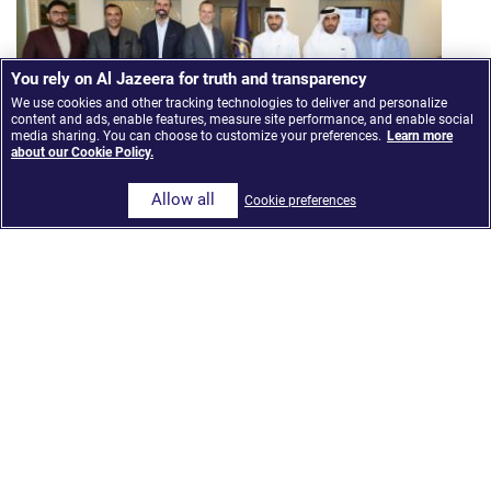
You rely on Al Jazeera for truth and transparency
We use cookies and other tracking technologies to deliver and personalize
content and ads, enable features, measure site performance, and enable social
media sharing. You can choose to customize your preferences.
Learn more
about our Cookie Policy.
Allow all
Cookie preferences
Al Jazeera Media Network launches ‘The Core,’ an
AI-Integrated news model built on Google Cloud